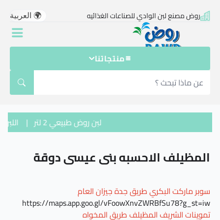
وض
روض مصنع لبن الوادي للصناعات الغذائيه
صنع
بن
لوادي
لصناعات
منتجاتنا
لغذائيه
لمظيلف
لاحسبه
ني
لبن روض طبيعي 2 لتر
|
اللبن ال
يسى
وقة
المظيلف الاحسبه بني عيسى دوقة
سوبر ماركت البكري طريق جدة جيزان العام
https://maps.app.goo.gl/vFoowXnvZWRBfSu78?g_st=iw
تموينات الشريف المظيلف طريق المخواه