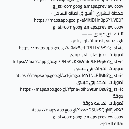
g_st=com.google.maps.preview.copy
محطة النشيري ( أسواق اصاله الساحل )
https://maps.app.goo.gl/eMJtiDHn3p6YJJVE9?
g_st=com.google.maps.preview.copy
ثلاثاء بني عيسى ——
بني عيسى تموينات اول بلس
https://maps.app.goo.gl/VKMz8cftPPLtLvVz9?g_st=ic
تموينات مخبز هلو بني عيسى
https://maps.app.goo.gl/PN5AzK3Wm6PLKF9p6?g_st=ic
تموينات الخيرات بني عيسى
https://maps.app.goo.gl/xcKjmgduM4TNLRfM8?g_st=ic
تموينات المجد بني عيسى
https://maps.app.goo.gl/ffpne4bih59t3nQs8?g_st=ic
دوقة
تموينات الماسه دوقة
https://maps.app.goo.gl/9zwYD5UzSQqNEjyPA?
g_st=com.google.maps.preview.copy
بقالة المنتزه