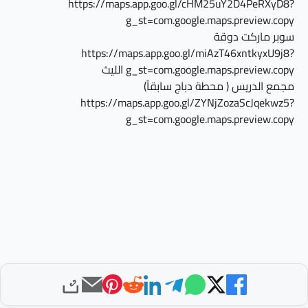
https://maps.app.goo.gl/cHM25uY2D4PeRXyD8?
g_st=com.google.maps.preview.copy
سوبر ماركت دوقة
https://maps.app.goo.gl/miAzT46xntkyxU9j8?
g_st=com.google.maps.preview.copy
الليث
مجمع الدريس ( محطة دباج سابقاً)
https://maps.app.goo.gl/ZYNjZozaScJqekwz5?
g_st=com.google.maps.preview.copy